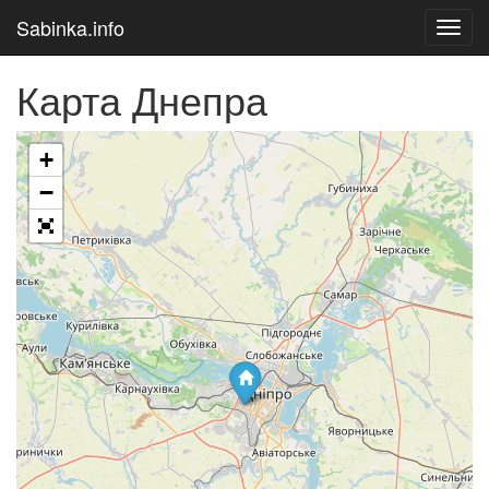
Sabinka.info
Toggl
navig
Карта Днепра
+
Загрузка карты
−